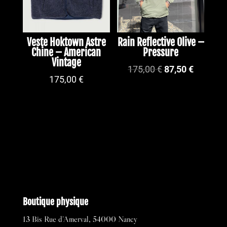
Veste Hoktown Astre
Rain Reflective Olive –
Chine – American
Pressure
Vintage
Le
Le
175,00
€
87,50
€
175,00
€
prix
prix
initial
actuel
était :
est :
175,00 €.
87,50 €.
Boutique physique
13 Bis Rue d’Amerval, 54000 Nancy