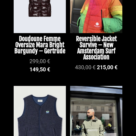
Doudoune Femme
Reversible Jacket
Oversize Mara Bright
Survive – New
Burgundy – Gertrude
Amsterdam Surf
Association
299,00
€
Le
Le
430,00
€
215,00
€
149,50
€
prix
prix
initial
actuel
était :
est :
PROMO !
430,00 €.
215,00 