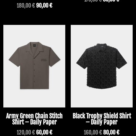
Le
Le
180,00
€
90,00
€
prix
prix
prix
prix
initial
actuel
initial
actuel
était :
est :
était :
est :
170,00 €.
85,00 €
PROMO !
PROMO !
180,00 €.
90,00 €.
Army Green Chain Stitch
Black Trophy Shield Shirt
Shirt – Daily Paper
– Daily Paper
Le
Le
Le
Le
120,00
€
60,00
€
160,00
€
80,00
€