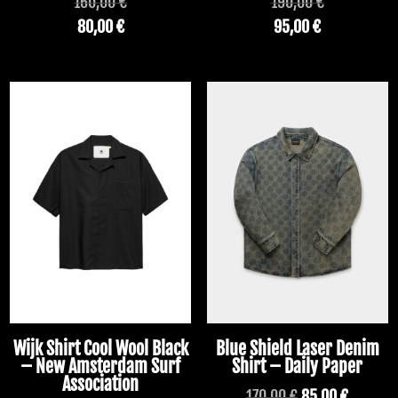
160,00
€
190,00
€
80,00
€
95,00
€
PROMO !
PROMO !
Wijk Shirt Cool Wool Black
Blue Shield Laser Denim
– New Amsterdam Surf
Shirt – Daily Paper
Association
Le
Le
170,00
€
85,00
€