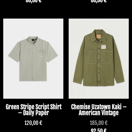
80,00
€
80,00
€
Green Stripe Script Shirt
Chemise Uzatown Kaki –
– Daily Paper
American Vintage
120,00
€
185,00
€
92,50
€