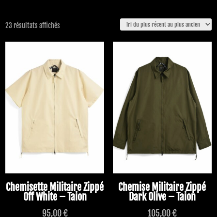
Trié
23 résultats affichés
du
plus
récent
au
plus
ancien
Chemisette Militaire Zippé
Chemise Militaire Zippé
Off White – Taion
Dark Olive – Taion
95,00
€
105,00
€