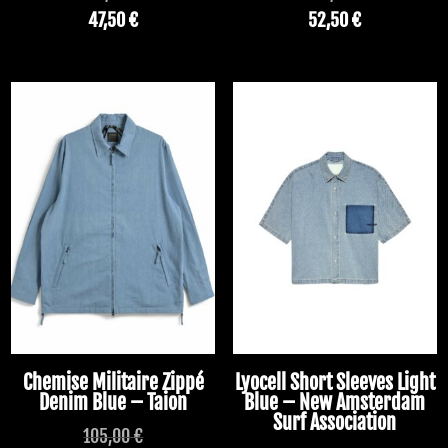
47,50
€
52,50
€
Chemise Militaire Zippé
Lyocell Short Sleeves Light
Denim Blue – Taion
Blue – New Amsterdam
Surf Association
105,00
€