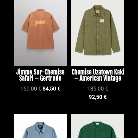
PROMO !
Jimmy Sur-Chemise
Chemise Uzatown Kaki
Safari – Gertrude
– American Vintage
Le
Le
169,00
€
84,50
€
185,00
€
prix
prix
92,50
€
initial
actuel
était :
est :
169,00 €.
84,50 €.
PROMO !