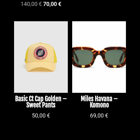
Le
Le
140,00
€
70,00
€
prix
prix
initial
actuel
était :
est :
140,00 €.
70,00 €.
Basic Ct Cap Golden –
Miles Havana –
Sweet Pants
Komono
50,00
€
69,00
€