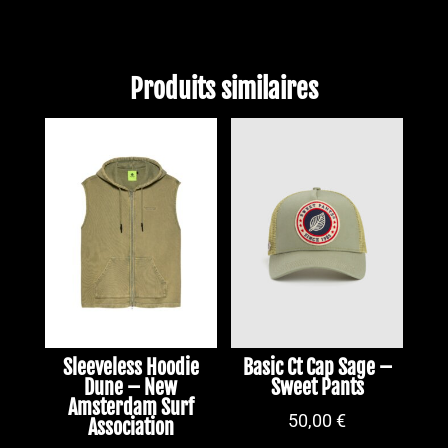
Produits similaires
PROMO !
Sleeveless Hoodie
Basic Ct Cap Sage –
Dune – New
Sweet Pants
Amsterdam Surf
50,00
€
Association