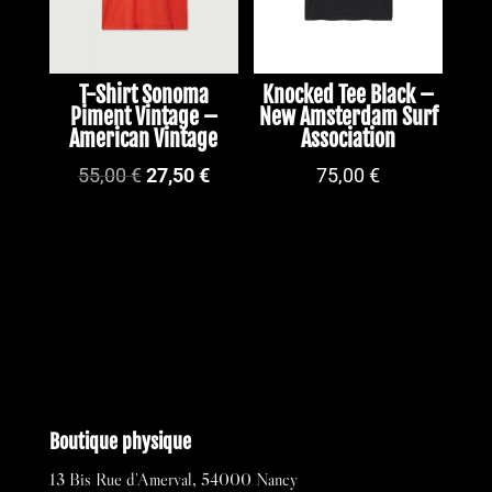
T-Shirt Sonoma
Knocked Tee Black –
Piment Vintage –
New Amsterdam Surf
American Vintage
Association
Le
Le
55,00
€
27,50
€
75,00
€
prix
prix
initial
actuel
était :
est :
55,00 €.
27,50 €.
Boutique physique
13 Bis Rue d’Amerval, 54000 Nancy