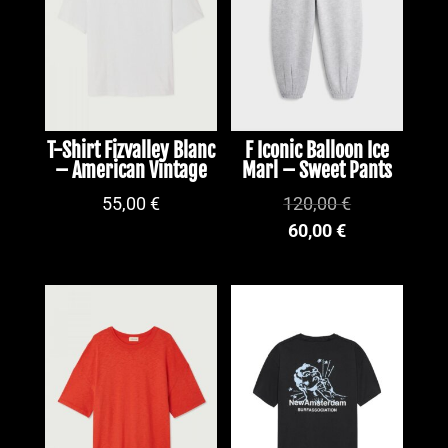
T-Shirt Fizvalley Blanc
F Iconic Balloon Ice
– American Vintage
Marl – Sweet Pants
55,00
€
120,00
€
60,00
€
PROMO !