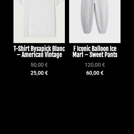
T-Shirt Bysapick Blanc
F Iconic Balloon Ice
– American Vintage
Marl – Sweet Pants
50,00
€
120,00
€
25,00
€
60,00
€