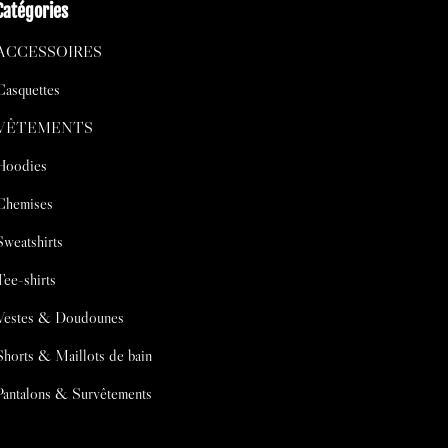
Catégories
ACCESSOIRES
Casquettes
VÊTEMENTS
Hoodies
Chemises
Sweatshirts
Tee-shirts
Vestes & Doudounes
Shorts & Maillots de bain
Pantalons & Survêtements