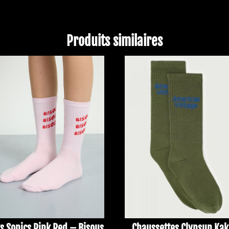
Produits similaires
s Sonics Pink Red – Bisous
Chaussettes Clypsun Kak