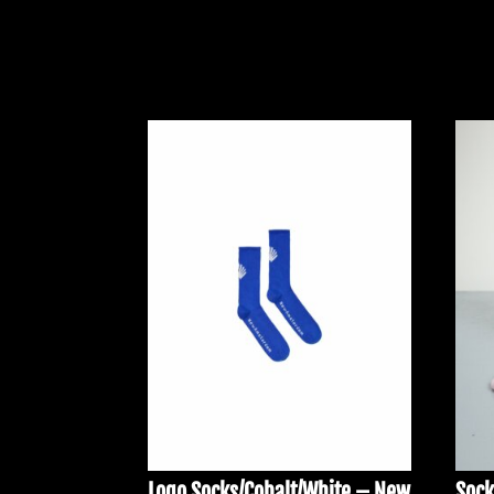
Logo Socks/Cobalt/White – New
Sock