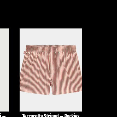
i –
Terracotta Striped – Pockies