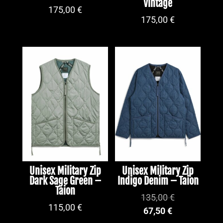
Vintage
175,00
€
175,00
€
Unisex Military Zip
Unisex Military Zip
Dark Sage Green –
Indigo Denim – Taion
Taion
135,00
€
115,00
€
67,50
€