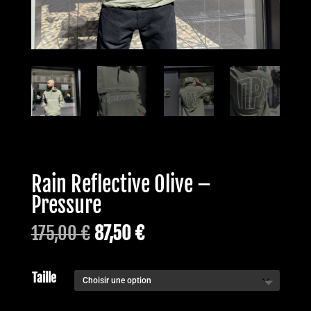
Rain Reflective Olive –
Pressure
Le
Le
175,00
€
87,50
€
prix
prix
initial
actuel
Taille
était :
est :