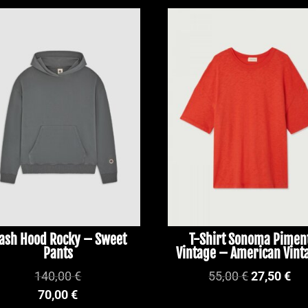
PROMO !
ash Hood Rocky – Sweet
T-Shirt Sonoma Pimen
Pants
Vintage – American Vint
Le
Le
140,00
€
55,00
€
27,50
€
prix
pri
70,00
€