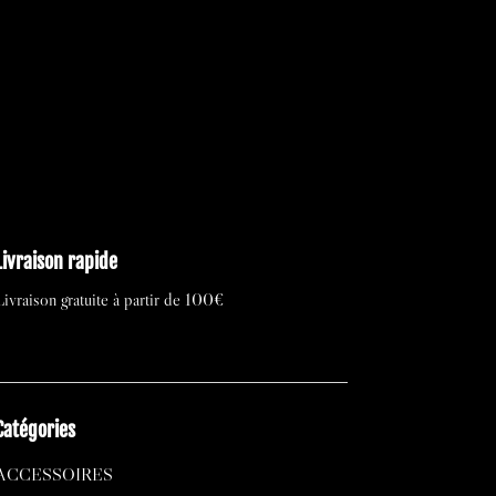
uel
initial
actuel
 :
était :
est :
50 €.
430,00 €.
215,00 €.
Livraison rapide
Livraison gratuite à partir de 100€
Catégories
ACCESSOIRES