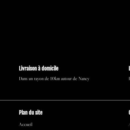
initial
act
était :
est
55,00 €.
27,
Livraison à domicile
Dans un rayon de 10km autour de Nancy
Plan du site
Accueil