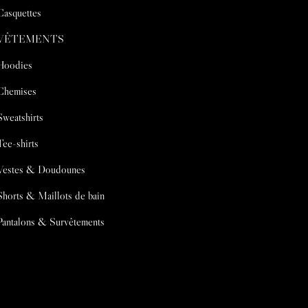
Casquettes
VÊTEMENTS
Hoodies
Chemises
Sweatshirts
Tee-shirts
Vestes & Doudounes
Shorts & Maillots de bain
Pantalons & Survêtements