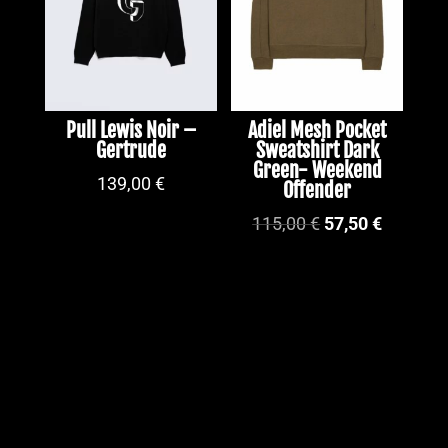
Pull Lewis Noir –
Adiel Mesh Pocket
Gertrude
Sweatshirt Dark
Green- Weekend
139,00
€
Offender
Le
Le
115,00
€
57,50
€
prix
prix
initial
actuel
était :
est :
115,00 €.
57,50 €.