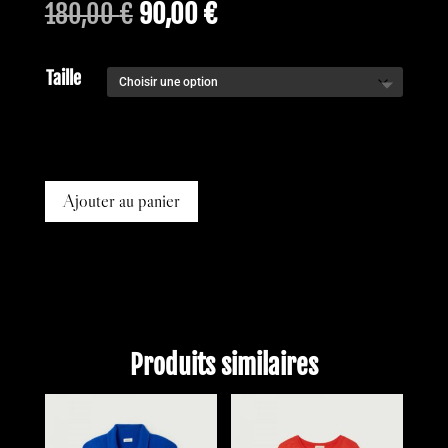
Le
Le
180,00
€
90,00
€
prix
prix
initial
actuel
Taille
était :
est :
180,00 €.
90,00 €.
Ajouter au panier
Produits similaires
PROMO !