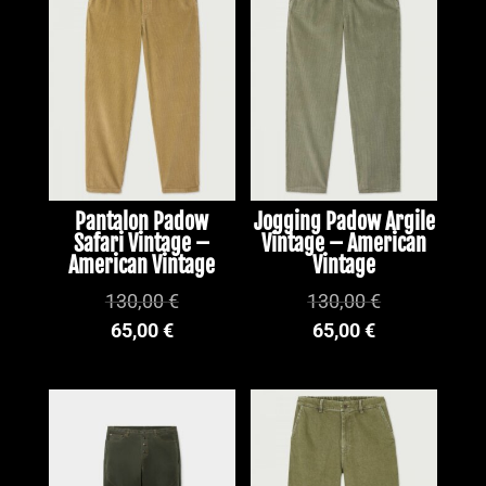
Pantalon Padow
Jogging Padow Argile
Safari Vintage –
Vintage – American
American Vintage
Vintage
130,00
€
130,00
€
65,00
€
65,00
€
PROMO !