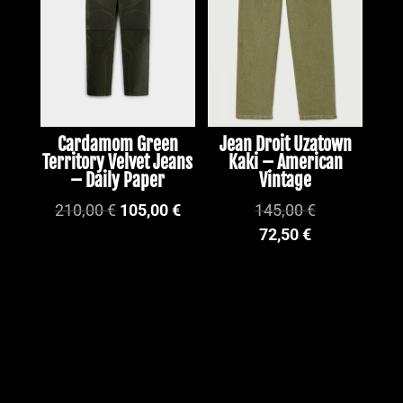
Cardamom Green
Jean Droit Uzatown
Territory Velvet Jeans
Kaki – American
– Daily Paper
Vintage
Le
Le
210,00
€
105,00
€
145,00
€
prix
prix
72,50
€
initial
actuel
était :
est :
210,00 €.
105,00 €.