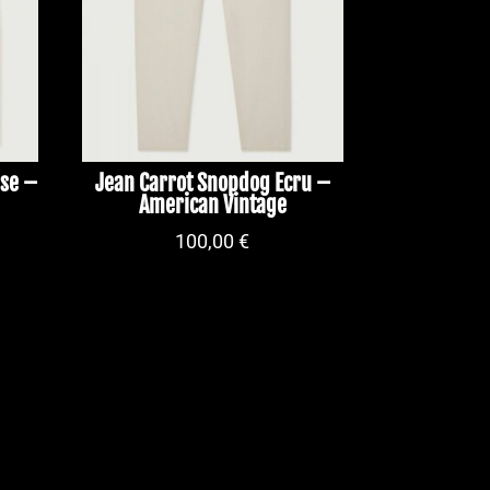
sse –
Jean Carrot Snopdog Ecru –
American Vintage
100,00
€
ix
tuel
 :
,50 €.