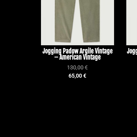
Jogging Padow Argile Vintage
Jog
– American Vintage
130,00
€
65,00
€