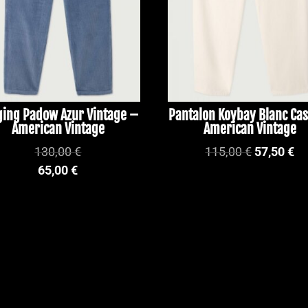
ging Padow Azur Vintage –
Pantalon Koybay Blanc Ca
American Vintage
American Vintage
Le
Le
130,00
€
115,00
€
57,50
€
prix
pr
65,00
€
initial
ac
était :
est
115,00 €.
57