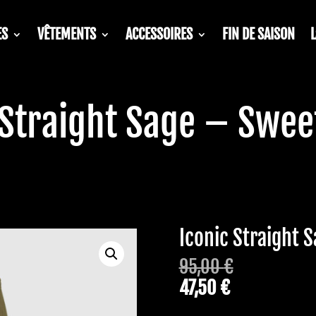
ES
VÊTEMENTS
ACCESSOIRES
FIN DE SAISON
 Straight Sage – Swee
Iconic Straight 
95,00
€
47,50
€