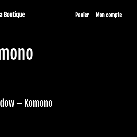
La Boutique
Panier
Mon compte
omono
eadow – Komono