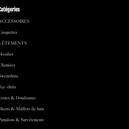
Catégories
ACCESSOIRES
Casquettes
VÊTEMENTS
Hoodies
Chemises
Sweatshirts
Tee-shirts
Vestes & Doudounes
Shorts & Maillots de bain
Pantalons & Survêtements