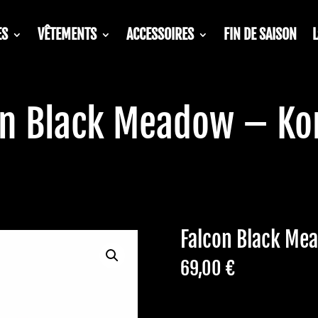
ES
VÊTEMENTS
ACCESSOIRES
FIN DE SAISON
on Black Meadow – K
Falcon Black M
69,00
€
En stock