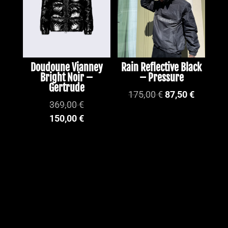
Doudoune Vianney
Rain Reflective Black
Bright Noir –
– Pressure
Gertrude
Le
Le
175,00
€
87,50
€
369,00
€
prix
prix
150,00
€
initial
actuel
était :
est :
175,00 €.
87,50 €.