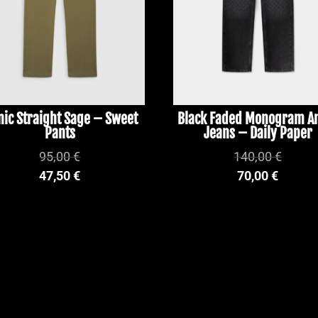
nic Straight Sage – Sweet
Black Faded Monogram 
Pants
Jeans – Daily Paper
95,00
€
140,00
€
47,50
€
70,00
€