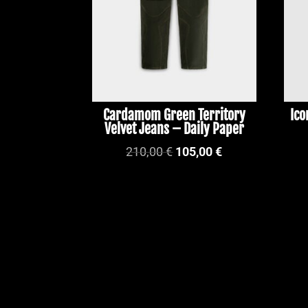
Cardamom Green Territory
Ico
Velvet Jeans – Daily Paper
Le
Le
210,00
€
105,00
€
prix
prix
initial
actuel
était :
est :
210,00 €.
105,00 €.