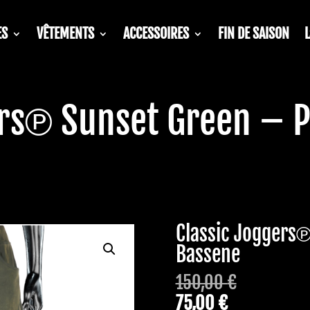
ES
VÊTEMENTS
ACCESSOIRES
FIN DE SAISON
ers℗ Sunset Green – P
Classic Joggers℗
Bassene
150,00
€
75,00
€